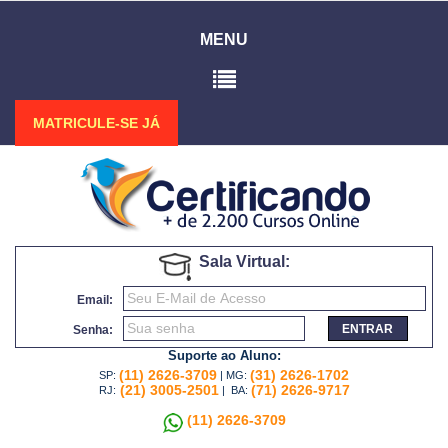
MENU
MATRICULE-SE JÁ
Sala Virtual:
Email:
ENTRAR
Senha:
Suporte ao Aluno:
(11) 2626-3709
(31) 2626-1702
SP:
| MG:
(21) 3005-2501
(71) 2626-9717
RJ:
| BA:
(11) 2626-3709