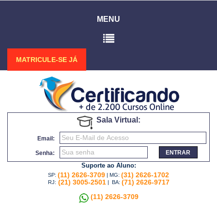
MENU
MATRICULE-SE JÁ
Sala Virtual:
Email:
ENTRAR
Senha:
Suporte ao Aluno:
(11) 2626-3709
(31) 2626-1702
SP:
| MG:
(21) 3005-2501
(71) 2626-9717
RJ:
| BA:
(11) 2626-3709