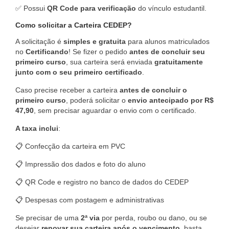
✅ Possui
QR Code para verificação
do vínculo estudantil.
Como solicitar a Carteira CEDEP?
A solicitação é
simples e gratuita
para alunos matriculados
no
Certificando
! Se fizer o pedido
antes de concluir seu
primeiro curso
, sua carteira será enviada
gratuitamente
junto com o seu primeiro certificado
.
Caso precise receber a carteira
antes de concluir o
primeiro curso
, poderá solicitar o
envio antecipado por R$
47,90
, sem precisar aguardar o envio com o certificado.
A taxa inclui
:
📋 Confecção da carteira em PVC
📋 Impressão dos dados e foto do aluno
📋 QR Code e registro no banco de dados do CEDEP
📋 Despesas com postagem e administrativas
Se precisar de uma
2ª via
por perda, roubo ou dano, ou se
desejar
renovar sua carteira após o vencimento
, basta