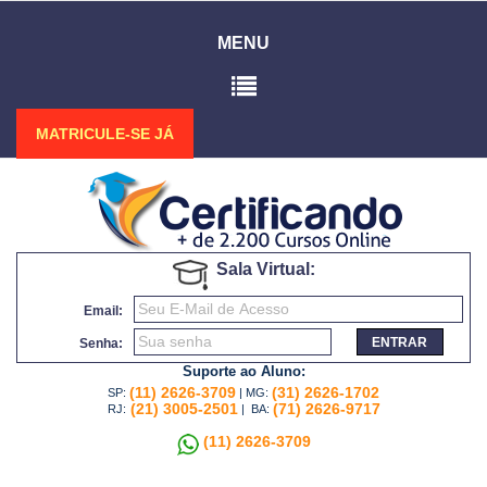
MENU
MATRICULE-SE JÁ
Sala Virtual:
Email:
ENTRAR
Senha:
Suporte ao Aluno:
(11) 2626-3709
(31) 2626-1702
SP:
| MG:
(21) 3005-2501
(71) 2626-9717
RJ:
| BA:
(11) 2626-3709