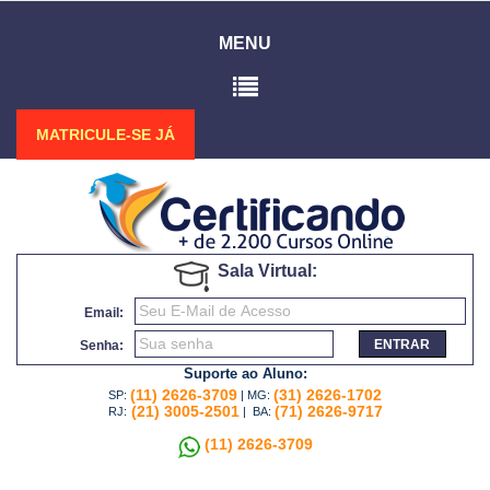
MENU
MATRICULE-SE JÁ
Sala Virtual:
Email:
ENTRAR
Senha:
Suporte ao Aluno:
(11) 2626-3709
(31) 2626-1702
SP:
| MG:
(21) 3005-2501
(71) 2626-9717
RJ:
| BA:
(11) 2626-3709