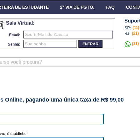
TEIRA DE ESTUDANTE
2ª VIA DE PGTO.
FAQ
CONT
Suport
Sala Virtual:
(11
SP:
(21)
RJ:
Email:
(11)
ENTRAR
Senha:
os Online, pagando uma única taxa de R$ 99,00
vo, é rapidinho!