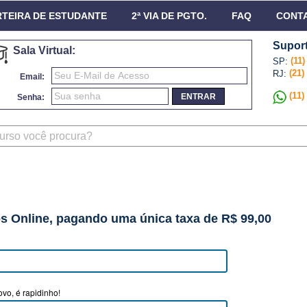
TEIRA DE ESTUDANTE
2ª VIA DE PGTO.
FAQ
CONT
Suport
Sala Virtual:
(11
SP:
(21)
RJ:
Email:
(11)
ENTRAR
Senha:
os Online, pagando uma única taxa de R$ 99,00
vo, é rapidinho!