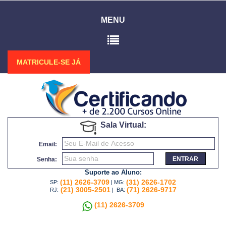
MENU
MATRICULE-SE JÁ
Sala Virtual:
Email:
ENTRAR
Senha:
Suporte ao Aluno:
(11) 2626-3709
(31) 2626-1702
SP:
| MG:
(21) 3005-2501
(71) 2626-9717
RJ:
| BA:
(11) 2626-3709