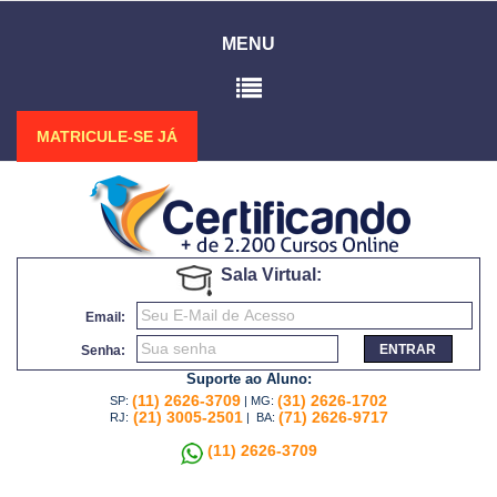
MENU
MATRICULE-SE JÁ
Sala Virtual:
Email:
ENTRAR
Senha:
Suporte ao Aluno:
(11) 2626-3709
(31) 2626-1702
SP:
| MG:
(21) 3005-2501
(71) 2626-9717
RJ:
| BA:
(11) 2626-3709