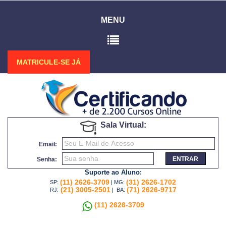
MENU
MATRICULE-SE JÁ
Sala Virtual:
Email:
ENTRAR
Senha:
Suporte ao Aluno:
(11) 2626-3709
(31) 2626-1702
SP:
| MG:
(21) 3005-2501
(71) 2626-9717
RJ:
| BA:
(11) 2626-3709