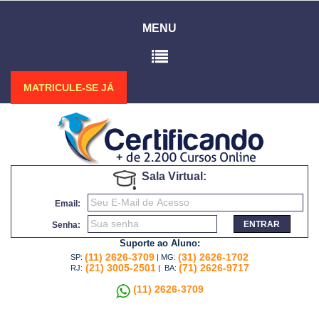
MENU
MATRICULE-SE JÁ
Sala Virtual:
Email:
ENTRAR
Senha:
Suporte ao Aluno:
(11) 2626-3709
(31) 2626-1702
SP:
| MG:
(21) 3005-2501
(71) 2626-9717
RJ:
| BA:
(11) 2626-3709