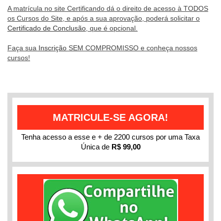
A matrícula no site Certificando dá o direito de acesso à TODOS
os Cursos do Site, e após a sua aprovação, poderá solicitar o
Certificado de Conclusão
, que é opcional.
Faça sua
Inscrição
SEM COMPROMISSO e conheça nossos
cursos!
MATRICULE-SE AGORA!
Tenha acesso a esse e + de 2200 cursos por uma Taxa
Única de
R$ 99,00