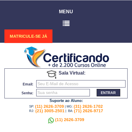
MENU
MATRICULE-SE JÁ
Sala Virtual:
Email:
ENTRAR
Senha:
Suporte ao Aluno:
(11) 2626-3709
(31) 2626-1702
SP:
| MG:
(21) 3005-2501
(71) 2626-9717
RJ:
| BA:
(11) 2626-3709