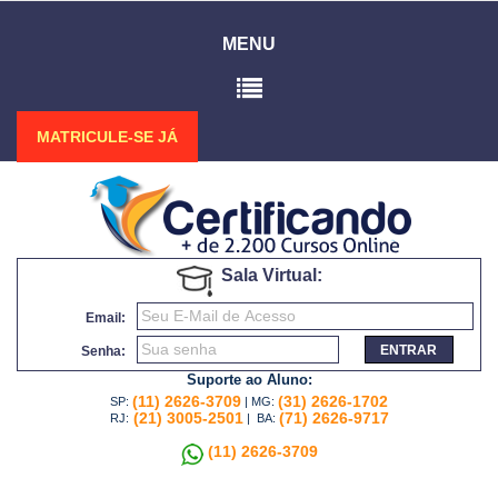
MENU
MATRICULE-SE JÁ
Sala Virtual:
Email:
ENTRAR
Senha:
Suporte ao Aluno:
(11) 2626-3709
(31) 2626-1702
SP:
| MG:
(21) 3005-2501
(71) 2626-9717
RJ:
| BA:
(11) 2626-3709