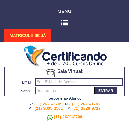
MENU
MATRICULE-SE JÁ
Sala Virtual:
Email:
ENTRAR
Senha:
Suporte ao Aluno:
(11) 2626-3709
(31) 2626-1702
SP:
| MG:
(21) 3005-2501
(71) 2626-9717
RJ:
| BA:
(11) 2626-3709