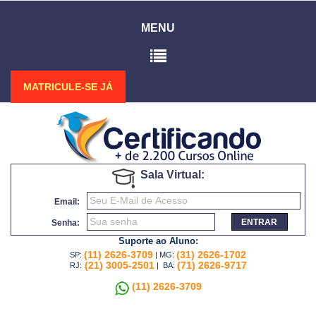
MENU
MATRICULE-SE JÁ
Sala Virtual:
Email:
ENTRAR
Senha:
Suporte ao Aluno:
(11) 2626-3709
(31) 2626-1702
SP:
| MG:
(21) 3005-2501
(71) 2626-9717
RJ:
| BA:
(11) 2626-3709