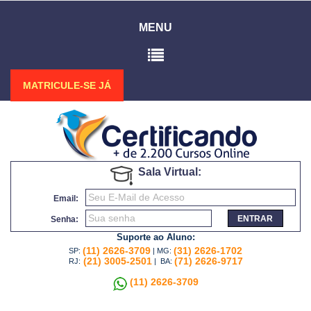
MENU
MATRICULE-SE JÁ
Sala Virtual:
Email:
ENTRAR
Senha:
Suporte ao Aluno:
(11) 2626-3709
(31) 2626-1702
SP:
| MG:
(21) 3005-2501
(71) 2626-9717
RJ:
| BA:
(11) 2626-3709