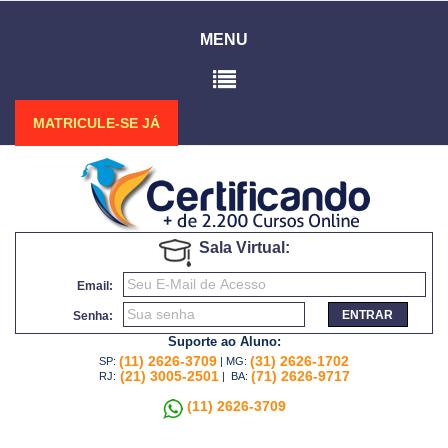
MENU
MATRICULE-SE JÁ
Sala Virtual:
Email:
ENTRAR
Senha:
Suporte ao Aluno:
(11) 2626-3709
(31) 2626-1702
SP:
| MG:
(21) 3005-2501
(71) 2626-9717
RJ:
| BA:
(11) 2626-3709