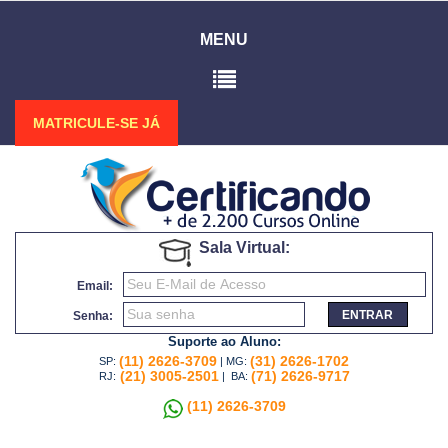
MENU
MATRICULE-SE JÁ
Sala Virtual:
Email:
ENTRAR
Senha:
Suporte ao Aluno:
(11) 2626-3709
(31) 2626-1702
SP:
| MG:
(21) 3005-2501
(71) 2626-9717
RJ:
| BA:
(11) 2626-3709