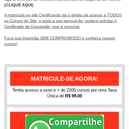
(CLIQUE AQUI)
A matrícula no site Certificando dá o direito de acesso à TODOS
os Cursos do Site, e após a sua aprovação, poderá solicitar o
Certificado de Conclusão
, que é opcional.
Faça sua
Inscrição
SEM COMPROMISSO e conheça nossos
cursos!
MATRICULE-SE AGORA!
Tenha acesso a esse e + de 2200 cursos por uma Taxa
Única de
R$ 99,00