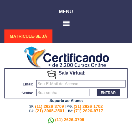
MENU
MATRICULE-SE JÁ
Sala Virtual:
Email:
ENTRAR
Senha:
Suporte ao Aluno:
(11) 2626-3709
(31) 2626-1702
SP:
| MG:
(21) 3005-2501
(71) 2626-9717
RJ:
| BA:
(11) 2626-3709